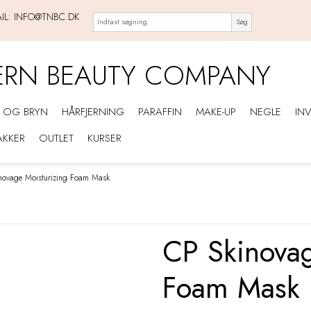
IL:
INFO@TNBC.DK
Søg
ERN BEAUTY COMPANY
R OG BRYN
HÅRFJERNING
PARAFFIN
MAKE-UP
NEGLE
IN
AKKER
OUTLET
KURSER
novage Moisturizing Foam Mask
CP Skinovag
Foam Mask