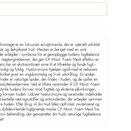
ovage er en luksuriøs ansigtsmaske, der er specielt udviklet
til tør og dehydreret hud. Masken er beriget med en unik
 der arbejder i symbiose for at genopbygge hudens fugtbalance
de nøgleingredienser, der gør CP Moist. Foam Mask effektiv, er
ns har en ekstraordinær evne til at tiltrække og binde fugt i
 smidig og fyldig. Hyaluronsyre hjælper også med at reducere
, hvilket giver en ungdommelig og frisk udstråling. En anden
ider er naturlige lipider, der findes i huden, og de spiller en
eskyttelsesbarriere. Ved at tilføre ceramider til CP Moist. Foam
yrke hudens forsvar mod fugttab og eksterne påvirkninger,
g fornyer huden. Udover hyaluronsyre og ceramider indeholder
entielle næringsstoffer og antioxidanter, der arbejder sammen
e huden. Efter brug vil din hud føles opfrisket, revitaliseret og
en dybdevirkende fugtgivende maske CP Moist. Foam Mask fra
iv behandling, der genopretter din huds naturlige fugtbalance
jet.