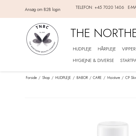
TELEFON:
+45 7020 1406
E-MA
Ansøg om B2B login
THE NORTH
HUDPLEJE
HÅRPLEJE
VIPPE
HYGIEJNE & DIVERSE
STARTP
Forside
/
Shop
/
HUDPLEJE
/
BABOR
/
CARE
/
Moisture
/
CP Ski