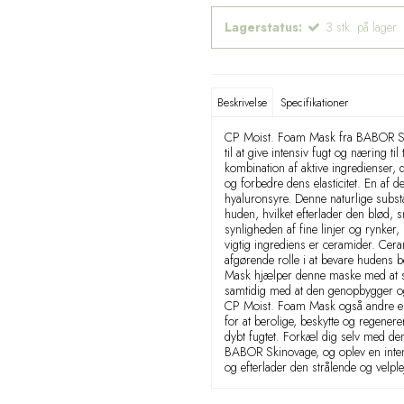
Lagerstatus:
3
stk.
på lager
Beskrivelse
Specifikationer
CP Moist. Foam Mask fra BABOR Skin
til at give intensiv fugt og næring 
kombination af aktive ingredienser,
og forbedre dens elasticitet. En af 
hyaluronsyre. Denne naturlige substa
huden, hvilket efterlader den blød,
synligheden af fine linjer og rynker
vigtig ingrediens er ceramider. Ceram
afgørende rolle i at bevare hudens b
Mask hjælper denne maske med at st
samtidig med at den genopbygger o
CP Moist. Foam Mask også andre ess
for at berolige, beskytte og regenerer
dybt fugtet. Forkæl dig selv med d
BABOR Skinovage, og oplev en intens
og efterlader den strålende og velple