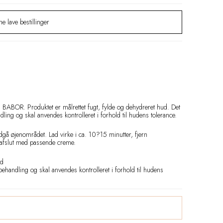
e lave bestillinger
BABOR. Produktet er målrettet fugt, fylde og dehydreret hud. Det
ling og skal anvendes kontrolleret i forhold til hudens tolerance.
dgå øjenområdet. Lad virke i ca. 10?15 minutter, fjern
 afslut med passende creme.
ud
behandling og skal anvendes kontrolleret i forhold til hudens