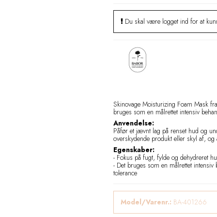
Du skal være logget ind for at kunn
Skinovage Moisturizing Foam Mask fra 
bruges som en målrettet intensiv behand
Anvendelse:
Påfør et jævnt lag på renset hud og un
overskydende produkt eller skyl af, og
Egenskaber:
- Fokus på fugt, fylde og dehydreret h
- Det bruges som en målrettet intensiv 
tolerance
Model/Varenr.:
BA-401266