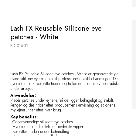
Lash FX Reusable Silicone eye
patches - White
ED-X1502
Lash FX Reusable Silicone eye patches - White er genanvendelige
hvide silikone eye patches til professionelle lashbehandlinger. De
hjælper med at beskytte huden og holde de nederste vipper adskilt
under arbejdet.
Anvendelse:
Placér patches under øjnene, så de ligger behageligt og stabilt.
Rengør og desinficér efter producentens anvisning og salonens
hygiejnerutiner efter hver brug.
Key benefits:
- Genanvendelige silikone eye patches
- Hjælper med adskillelse af nederste vipper
- Beskytter huden under behandling