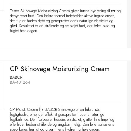
Tester Skinovage Moisturizing Cream giver intens hydrering til tør og
dehydreret hud. Den lækre formel indeholder aktive ingredienser,
der fugter huden dybt og genopretter dens naturlige elasticitet og
glød. Resultatet er en strålende og velplejet hud, der føles blød og
fugtet hele dagen.
CP Skinovage Moisturizing Cream
BABOR
BA-401264
CP Moist. Cream fra BABOR Skinovage er en luksuriøs
fugtighedscreme, der effektivt genopretter hudens naturlige
fugtbalance. Den forbedrer hudens elasticitet, glatter fine linjer og
efterlader huden strålende og ungdommelig. Den lette konsistens
absorberes hurtigt og giver intens hydrering hele dagen.