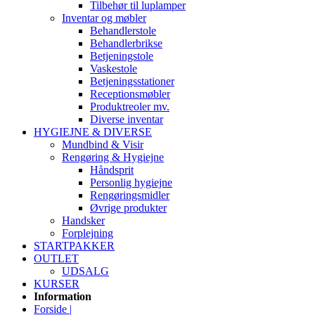
Tilbehør til luplamper
Inventar og møbler
Behandlerstole
Behandlerbrikse
Betjeningstole
Vaskestole
Betjeningsstationer
Receptionsmøbler
Produktreoler mv.
Diverse inventar
HYGIEJNE & DIVERSE
Mundbind & Visir
Rengøring & Hygiejne
Håndsprit
Personlig hygiejne
Rengøringsmidler
Øvrige produkter
Handsker
Forplejning
STARTPAKKER
OUTLET
UDSALG
KURSER
Information
Forside |