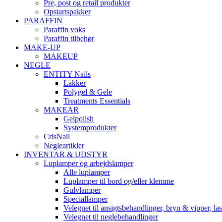
Pre, post og retail produkter
Opstartspakker
PARAFFIN
Paraffin voks
Paraffin tilbehør
MAKE-UP
MAKEUP
NEGLE
ENTITY Nails
Lakker
Polygel & Gele
Treatments Essentials
MAKEAR
Gelpolish
Systemprodukter
CrisNail
Negleartikler
INVENTAR & UDSTYR
Luplamper og arbejdslamper
Alle luplamper
Luplamper til bord og/eller klemme
Gulvlamper
Speciallamper
Velegnet til ansigtsbehandlinger, bryn & vipper, las
Velegnet til neglebehandlinger