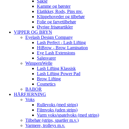
Sakse
Kamme og børster
Elatikker, Rods, Pins mv.
Klippehoveder og tilbehør
Folie og farvetilbehør
Øvrige frisørartikler
VIPPER OG BRYN
Eyelash Design Company
Lash Perfect - Lash Lifting
HiBrow - Brow Lamination
Eye Lash Extensions
Salgsvarer
WimpernWelle
Lash Lifting Klassisk
Lash Lifting Power Pad
Brow Lifting
Cosmetics
BABOR
HÅRFJERNING
Voks
Rullevoks (med strips)
Filmvoks (uden strips)
Varm voks/spatelvoks (med strips)
Tilbehør (strips, spartler m.v.)
Varmere, trolleys m.v.