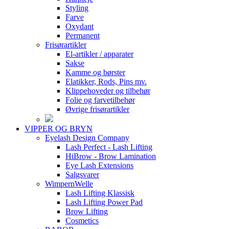
Styling
Farve
Oxydant
Permanent
Frisørartikler
El-artikler / apparater
Sakse
Kamme og børster
Elatikker, Rods, Pins mv.
Klippehoveder og tilbehør
Folie og farvetilbehør
Øvrige frisørartikler
VIPPER OG BRYN
Eyelash Design Company
Lash Perfect - Lash Lifting
HiBrow - Brow Lamination
Eye Lash Extensions
Salgsvarer
WimpernWelle
Lash Lifting Klassisk
Lash Lifting Power Pad
Brow Lifting
Cosmetics