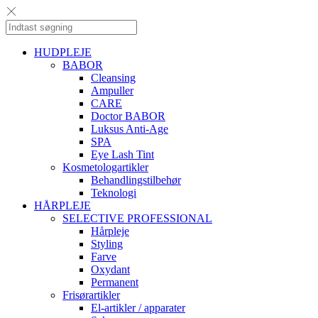
HUDPLEJE
BABOR
Cleansing
Ampuller
CARE
Doctor BABOR
Luksus Anti-Age
SPA
Eye Lash Tint
Kosmetologartikler
Behandlingstilbehør
Teknologi
HÅRPLEJE
SELECTIVE PROFESSIONAL
Hårpleje
Styling
Farve
Oxydant
Permanent
Frisørartikler
El-artikler / apparater