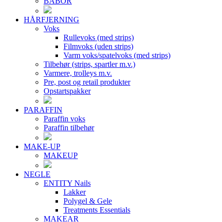
BABOR
HÅRFJERNING
Voks
Rullevoks (med strips)
Filmvoks (uden strips)
Varm voks/spatelvoks (med strips)
Tilbehør (strips, spartler m.v.)
Varmere, trolleys m.v.
Pre, post og retail produkter
Opstartspakker
PARAFFIN
Paraffin voks
Paraffin tilbehør
MAKE-UP
MAKEUP
NEGLE
ENTITY Nails
Lakker
Polygel & Gele
Treatments Essentials
MAKEAR