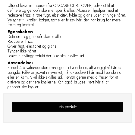
Ultralet leave-in mousse fra ONCARE CURLLOVER, udviklet til at
definere og genopfriske alle typer krøller. Moussen hjælper med at
reducere frizz, tilføre fugt, elasticitet, fylde og glans uden at tynge håret.
Velegnet til krøllet, bølget, tørt eller frizzy hår, der har brug for mere
form og kontrol.
Egenskaber:
Definerer og genopfrisker krøller
Reducerer frizz
Giver fugt, elasticitet og glans
Tynger ikke håret
Leave-in stylingprodukt der ikke skal skylles ud
Anvendelse:
Fordel 4-6 valnøddestore mængder i hænderne, afhængigt af hårets
længde. Påføres jævnt i nyvasket, håndklædetørt hår med hænderne
eller en kam. Skal ikke skylles ud. Føntør gerne med diffuser for at
aktivere og definere krøllerne. Kan også bruges i tørt hår til at
genopfriske krøller.
Vis produkt