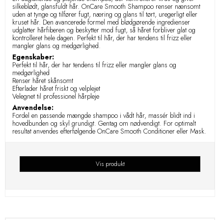
silkeblødt, glansfuldt hår. OnCare Smooth Shampoo renser nænsomt
uden at tynge og tilfører fugt, næring og glans til tørt, uregerligt eller
kruset hår. Den avancerede formel med blødgørende ingredienser
udglatter hårfiberen og beskytter mod fugt, så håret forbliver glat og
kontrolleret hele dagen. Perfekt til hår, der har tendens til frizz eller
mangler glans og medgørlighed.
Egenskaber:
Perfekt til hår, der har tendens til frizz eller mangler glans og
medgørlighed
Renser håret skånsomt
Efterlader håret friskt og velplejet
Velegnet til professionel hårpleje
Anvendelse:
Fordel en passende mængde shampoo i vådt hår, massér blidt ind i
hovedbunden og skyl grundigt. Gentag om nødvendigt. For optimalt
resultat anvendes efterfølgende OnCare Smooth Conditioner eller Mask.
Vis produkt