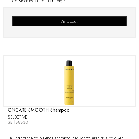
Color Block Mask for ekstra pleje.
Vis produkt
ONCARE SMOOTH Shampoo
SELECTIVE
SE-1383301
En udglattende og plejende shampoo, der kontrollerer krus og giver