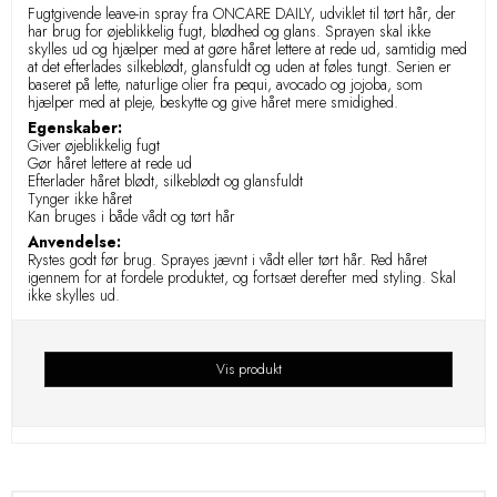
Fugtgivende leave-in spray fra ONCARE DAILY, udviklet til tørt hår, der
har brug for øjeblikkelig fugt, blødhed og glans. Sprayen skal ikke
skylles ud og hjælper med at gøre håret lettere at rede ud, samtidig med
at det efterlades silkeblødt, glansfuldt og uden at føles tungt. Serien er
baseret på lette, naturlige olier fra pequi, avocado og jojoba, som
hjælper med at pleje, beskytte og give håret mere smidighed.
Egenskaber:
Giver øjeblikkelig fugt
Gør håret lettere at rede ud
Efterlader håret blødt, silkeblødt og glansfuldt
Tynger ikke håret
Kan bruges i både vådt og tørt hår
Anvendelse:
Rystes godt før brug. Sprayes jævnt i vådt eller tørt hår. Red håret
igennem for at fordele produktet, og fortsæt derefter med styling. Skal
ikke skylles ud.
Vis produkt