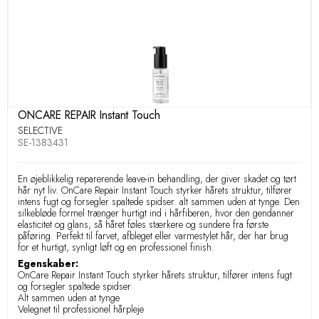
ONCARE REPAIR Instant Touch
SELECTIVE
SE-1383431
En øjeblikkelig reparerende leave-in behandling, der giver skadet og tørt
hår nyt liv. OnCare Repair Instant Touch styrker hårets struktur, tilfører
intens fugt og forsegler spaltede spidser. alt sammen uden at tynge. Den
silkebløde formel trænger hurtigt ind i hårfiberen, hvor den gendanner
elasticitet og glans, så håret føles stærkere og sundere fra første
påføring. Perfekt til farvet, afbleget eller varmestylet hår, der har brug
for et hurtigt, synligt løft og en professionel finish.
Egenskaber:
OnCare Repair Instant Touch styrker hårets struktur, tilfører intens fugt
og forsegler spaltede spidser
Alt sammen uden at tynge
Velegnet til professionel hårpleje