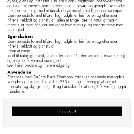
dybde, glans og intensitet. OnCare Black Conditioner indeholder sorte
og kølige pigmenter, som hjælper med at bevare og genopfriske mørke
nuancer, samtidig med at uønskede varme eller rødlige toner dæmpes.
Den nærende formel tilfører fugt, udglatter hårfiberen og efterlader
håret silkeblødt og glansfuldt. uden at tynge. Ideel til naturligt mørkt,
farvet eller tonet hår, der ønsker at bevare en rig og ensartet farve med
sund glød.
Egenskaber:
Den nærende formel tilfører fugt, udglatter hårfiberen og efterlader
håret silkeblødt og glansfuldt
Uden at tynge
Ideel til naturligt mørkt, farvet eller tonet hår, der ønsker at bevare en rig
og ensartet farve med sund glød
Gør håret blødere og mere medgørligt
Anvendelse:
Efter vask med OnCare Black Shampoo, fordel en passende mængde i
længder og spidser. Lad virke i 2?5 minutter, afhængigt af ønsket
intensitet, og skyl grundigt. Brug handsker for at undgå farveaflejring på
hænderne.
Vis produkt