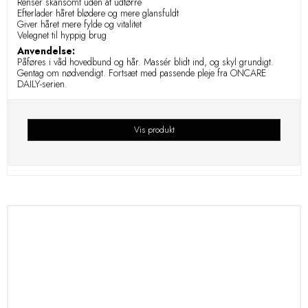
Renser skånsomt uden at udtørre
Efterlader håret blødere og mere glansfuldt
Giver håret mere fylde og vitalitet
Velegnet til hyppig brug
Anvendelse:
Påføres i våd hovedbund og hår. Massér blidt ind, og skyl grundigt.
Gentag om nødvendigt. Fortsæt med passende pleje fra ONCARE
DAILY-serien.
Vis produkt