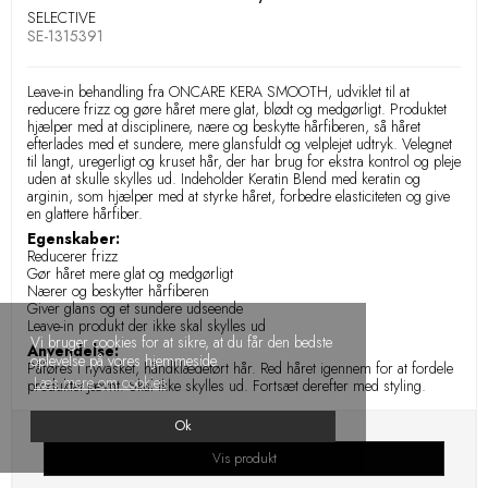
SELECTIVE
SE-1315391
Leave-in behandling fra ONCARE KERA SMOOTH, udviklet til at
reducere frizz og gøre håret mere glat, blødt og medgørligt. Produktet
hjælper med at disciplinere, nære og beskytte hårfiberen, så håret
efterlades med et sundere, mere glansfuldt og velplejet udtryk. Velegnet
til langt, uregerligt og kruset hår, der har brug for ekstra kontrol og pleje
uden at skulle skylles ud. Indeholder Keratin Blend med keratin og
arginin, som hjælper med at styrke håret, forbedre elasticiteten og give
en glattere hårfiber.
Egenskaber:
Reducerer frizz
Gør håret mere glat og medgørligt
Nærer og beskytter hårfiberen
Giver glans og et sundere udseende
Leave-in produkt der ikke skal skylles ud
Vi bruger cookies for at sikre, at du får den bedste
Anvendelse:
oplevelse på vores hjemmeside.
Påføres i nyvasket, håndklædetørt hår. Red håret igennem for at fordele
Læs mere om cookies
produktet jævnt. Skal ikke skylles ud. Fortsæt derefter med styling.
Ok
Vis produkt