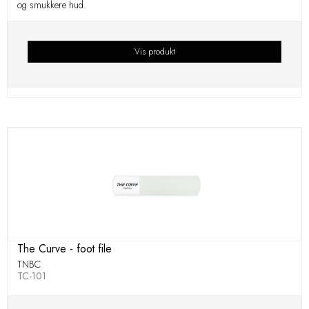
og smukkere hud.
Vis produkt
The Curve - foot file
TNBC
TC-101