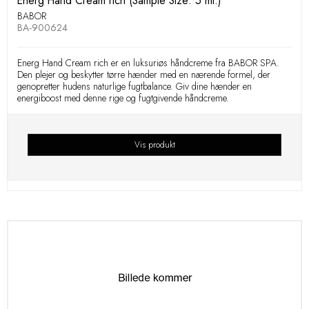
Energ Hand Cream rich (Sample Size: 5 ml.)
BABOR
BA-900624
Energ Hand Cream rich er en luksuriøs håndcreme fra BABOR SPA.
Den plejer og beskytter tørre hænder med en nærende formel, der
genopretter hudens naturlige fugtbalance. Giv dine hænder en
energiboost med denne rige og fugtgivende håndcreme.
Vis produkt