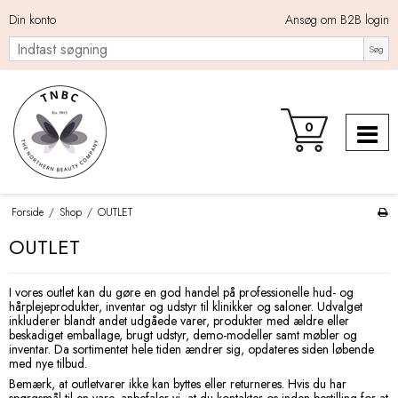
Din konto
Ansøg om B2B login
Søg
0
Forside
/
Shop
/
OUTLET
OUTLET
I vores outlet kan du gøre en god handel på professionelle hud- og
hårplejeprodukter, inventar og udstyr til klinikker og saloner. Udvalget
inkluderer blandt andet udgåede varer, produkter med ældre eller
beskadiget emballage, brugt udstyr, demo-modeller samt møbler og
inventar. Da sortimentet hele tiden ændrer sig, opdateres siden løbende
med nye tilbud.
Bemærk, at outletvarer ikke kan byttes eller returneres. Hvis du har
spørgsmål til en vare, anbefaler vi, at du kontakter os inden bestilling for at