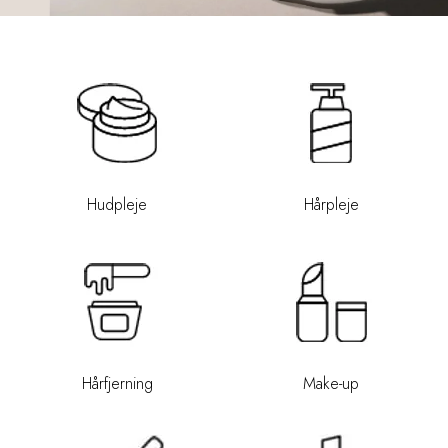
Hudpleje
Hårpleje
Hårfjerning
Make-up