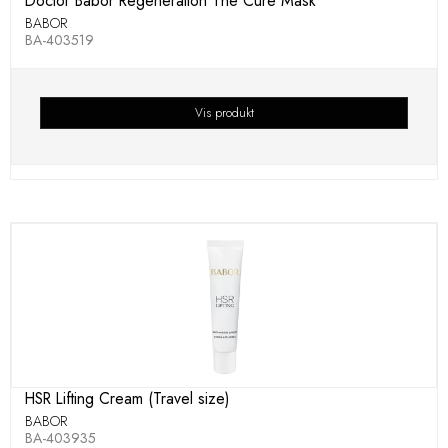
Doctor Babor Regeneration The Cure Mask
BABOR
BA-403519
Vis produkt
HSR Lifting Cream (Travel size)
BABOR
BA-403935