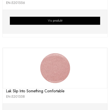
EN-5201556
Vis produkt
Lak Slip Into Something Comfortable
EN-5201558