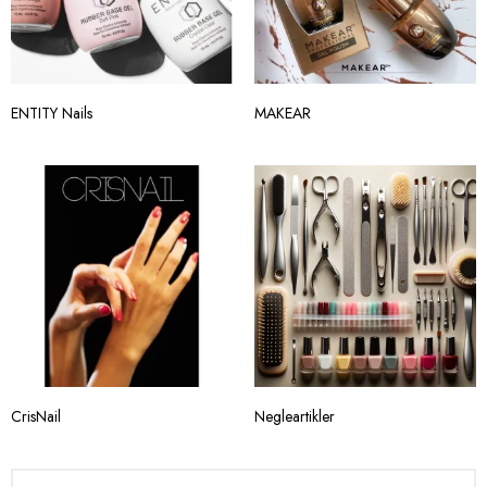
ENTITY Nails
MAKEAR
CrisNail
Negleartikler